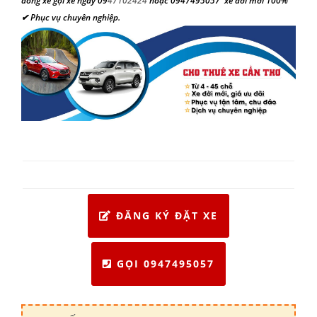
đồng xe gọi xe ngay
09
47102424
hoặc 0947495057 xe đời mới 100%
✔ Phục vụ chuyên nghiệp
.
ĐĂNG KÝ ĐẶT XE
GỌI 0947495057