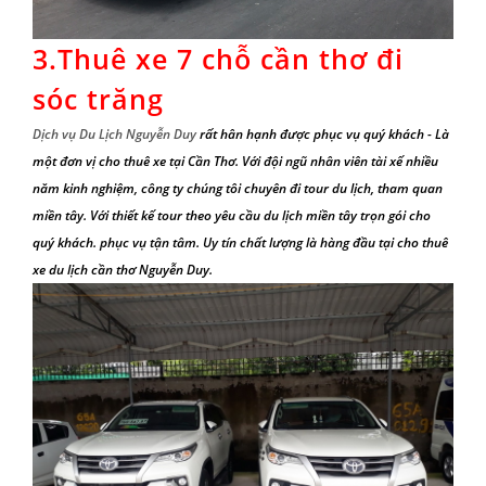
3.
Thuê xe 7 chỗ cần thơ đi
sóc trăng
Dịch vụ Du Lịch Nguyễn Duy
rất hân hạnh được phục vụ quý khách - Là
một đơn vị cho
thuê xe tại Cần Thơ
. Với đội ngũ nhân viên tài xế nhiều
năm kinh nghiệm, công ty chúng tôi chuyên đi to
ur du lịch,
tham quan
miền tây
. Với thiết kế tour theo yêu cầu
du lịch miền tây
trọn gói cho
quý khách. phục vụ tận tâm. Uy tín chất lượng là hàng đầu tại
cho thuê
xe du lịch cần thơ
Nguyễn Duy.