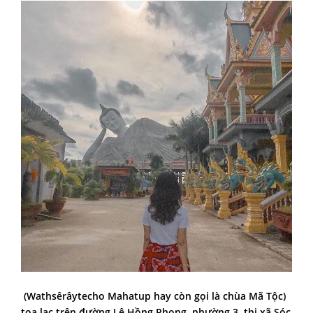
(Wathsêrâytecho Mahatup hay còn gọi là chùa Mã Tộc)
tọa lạc trên đường Lê Hồng Phong, phường 3, thị xã Sóc