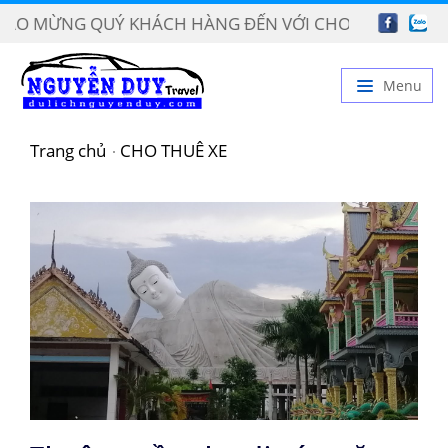
NG QUÝ KHÁCH HÀNG ĐẾN VỚI CHOTHUEXECANTHO.V
Menu
TRANG CHỦ
Trang chủ
CHO THUÊ XE
GIỚI THIỆU
DỊCH VỤ
BẢNG GIÁ
TIN TỨC
LIÊN HỆ