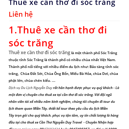
Thuê xe cần thơ đi sóc trăng
Liên hệ
1.
Thuê xe cần thơ đi
sóc trăng
Thuê xe cần thơ đi sóc trăng
là một thành phố Sóc Trăng
thuộc tỉnh Sóc Trăng là thành phố có nhiều chùa nhất Việt Nam.
Thành phố nổi tiếng với nhiều điểm du lịch như: Bảo tàng tỉnh sóc
trăng, Chùa Đất Sét, Chùa Ông Bổn, Miếu Bà Hỏa, chùa Dơi, chùa
phật lớn, chùa chén kiểu. ....
Dịch vụ Du Lịch Nguyễn Duy
rất hân hạnh được phục vụ quý khách - Là
một đơn vị chuyên
cho thuê xe tại cần thơ đi sóc trăng
. Với đội ngũ
nhân viên tài xế nhiều năm kinh nghiệm, chúng tôi chuyên đi
tour du
lịch tham quan Miền Tây
. thiết kế tour theo yêu cầu
du lịch Miền
Tây
trọn gói cho quý khách. phục vụ tận tâm, uy tín chất lượng là hàng
đầu tại
cho thuê xe Cần Thơ
Nguyễn Duy Travel
- Chuyên Nhận hợp