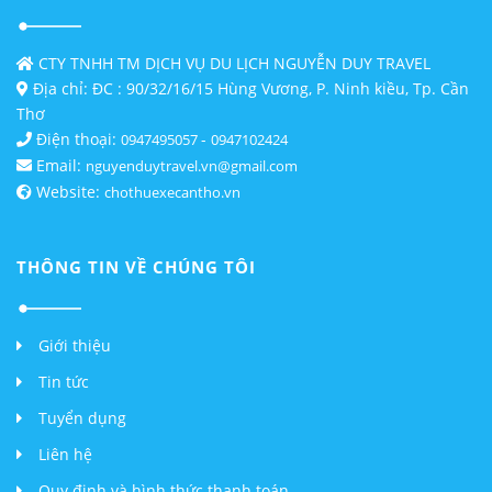
CTY TNHH TM DỊCH VỤ DU LỊCH NGUYỄN DUY TRAVEL
Địa chỉ: ĐC : 90/32/16/15 Hùng Vương, P. Ninh kiều, Tp. Cần
Thơ
Điện thoại:
-
0947495057
0947102424
Email:
nguyenduytravel.vn@gmail.com
Website:
chothuexecantho.vn
THÔNG TIN VỀ CHÚNG TÔI
Giới thiệu
Tin tức
Tuyển dụng
Liên hệ
Quy định và hình thức thanh toán